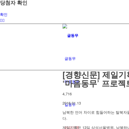
당첨자 확인
확인
글동무
[경향신문] 제일기
‘마음동무’ 프로젝
마음동무
4,716
2016.01.13
길동무
남북한 언어 차이로 힘들어하는 탈북자들
다.
이야기통
제일기획은 13일 삼성서울병원, 남북하